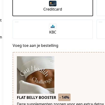
Creditcard
t
KBC
en
Voeg toe aan je bestelling
- 14%
FLAT BELLY BOOSTER
Deze supplementen zorgen voor een extra detox e