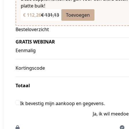
platte buik!
€ 112,26
€ 131,13
Toevoegen
Besteloverzicht
GRATIS WEBINAR
Eenmalig
Kortingscode
Totaal
Ik bevestig mijn aankoop en gegevens.
Ja, ik wil meedo