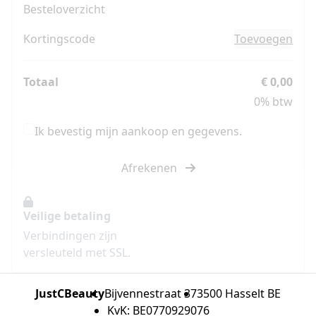
Besteloverzicht
Kortingscode
Toevoegen
Totaal
€ 0,00
0% btw
Ik bevestig mijn aankoop en gegevens.
Afrekenen
Veilige betaling
Verbindingen zijn
versleuteld met SSL.
JustCBeauty
Bijvennestraat 37
3500 Hasselt BE
KvK: BE0770929076